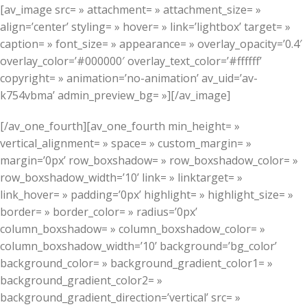
[av_image src= » attachment= » attachment_size= »
align=’center’ styling= » hover= » link=’lightbox’ target= »
caption= » font_size= » appearance= » overlay_opacity=’0.4′
overlay_color=’#000000′ overlay_text_color=’#ffffff’
copyright= » animation=’no-animation’ av_uid=’av-
k754vbma’ admin_preview_bg= »][/av_image]
[/av_one_fourth][av_one_fourth min_height= »
vertical_alignment= » space= » custom_margin= »
margin=’0px’ row_boxshadow= » row_boxshadow_color= »
row_boxshadow_width=’10’ link= » linktarget= »
link_hover= » padding=’0px’ highlight= » highlight_size= »
border= » border_color= » radius=’0px’
column_boxshadow= » column_boxshadow_color= »
column_boxshadow_width=’10’ background=’bg_color’
background_color= » background_gradient_color1= »
background_gradient_color2= »
background_gradient_direction=’vertical’ src= »