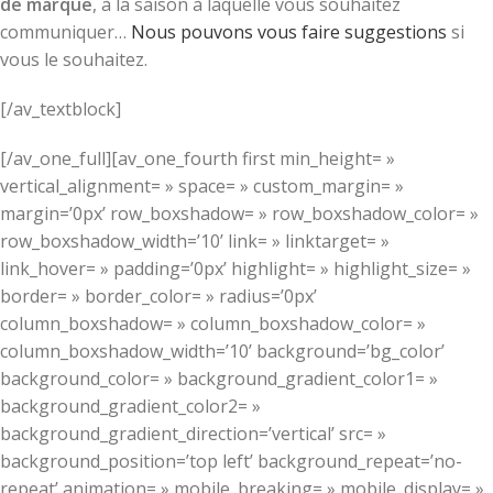
de marque
, à la saison à laquelle vous souhaitez
communiquer…
Nous pouvons vous faire suggestions
si
vous le souhaitez.
[/av_textblock]
[/av_one_full][av_one_fourth first min_height= »
vertical_alignment= » space= » custom_margin= »
margin=’0px’ row_boxshadow= » row_boxshadow_color= »
row_boxshadow_width=’10’ link= » linktarget= »
link_hover= » padding=’0px’ highlight= » highlight_size= »
border= » border_color= » radius=’0px’
column_boxshadow= » column_boxshadow_color= »
column_boxshadow_width=’10’ background=’bg_color’
background_color= » background_gradient_color1= »
background_gradient_color2= »
background_gradient_direction=’vertical’ src= »
background_position=’top left’ background_repeat=’no-
repeat’ animation= » mobile_breaking= » mobile_display= »