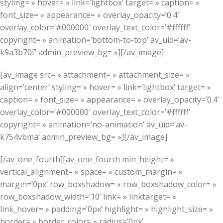
styling= » hover= » link=’lightbox’ target= » caption= »
font_size= » appearance= » overlay_opacity=’0.4′
overlay_color=’#000000′ overlay_text_color=’#ffffff’
copyright= » animation=’bottom-to-top’ av_uid=’av-
k9a3b70f’ admin_preview_bg= »][/av_image]
[av_image src= » attachment= » attachment_size= »
align=’center’ styling= » hover= » link=’lightbox’ target= »
caption= » font_size= » appearance= » overlay_opacity=’0.4′
overlay_color=’#000000′ overlay_text_color=’#ffffff’
copyright= » animation=’no-animation’ av_uid=’av-
k754vbma’ admin_preview_bg= »][/av_image]
[/av_one_fourth][av_one_fourth min_height= »
vertical_alignment= » space= » custom_margin= »
margin=’0px’ row_boxshadow= » row_boxshadow_color= »
row_boxshadow_width=’10’ link= » linktarget= »
link_hover= » padding=’0px’ highlight= » highlight_size= »
border= » border_color= » radius=’0px’