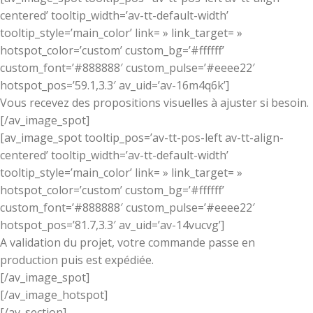
centered’ tooltip_width=’av-tt-default-width’
tooltip_style=’main_color’ link= » link_target= »
hotspot_color=’custom’ custom_bg=’#ffffff’
custom_font=’#888888′ custom_pulse=’#eeee22′
hotspot_pos=’59.1,3.3′ av_uid=’av-16m4q6k’]
Vous recevez des propositions visuelles à ajuster si besoin.
[/av_image_spot]
[av_image_spot tooltip_pos=’av-tt-pos-left av-tt-align-
centered’ tooltip_width=’av-tt-default-width’
tooltip_style=’main_color’ link= » link_target= »
hotspot_color=’custom’ custom_bg=’#ffffff’
custom_font=’#888888′ custom_pulse=’#eeee22′
hotspot_pos=’81.7,3.3′ av_uid=’av-14vucvg’]
A validation du projet, votre commande passe en
production puis est expédiée.
[/av_image_spot]
[/av_image_hotspot]
[/av_section]