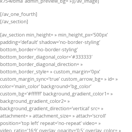
k754vbma’ admin_preview_bg= »][/av_image]
[/av_one_fourth]
[/av_section]
[av_section min_height= » min_height_px=’500px’
padding=’default’ shadow=’no-border-styling’
bottom_border=’no-border-styling’
bottom_border_diagonal_color=’#333333′
bottom_border_diagonal_direction= »
bottom_border_style= » custom_margin=’0px’
custom_margin_sync=’true’ custom_arrow_bg= » id= »
color=’main_color’ background=’bg_color’
custom_bg=’#ffffff’ background_gradient_color1= »
background_gradient_color2= »
background_gradient_direction=’vertical’ src= »
attachment= » attachment_size= » attach=’scroll’
position=’top left’ repeat=’no-repeat’ video= »
video_ratio=’16:9′ overlay_opacity=’0.5′ overlay_color= »