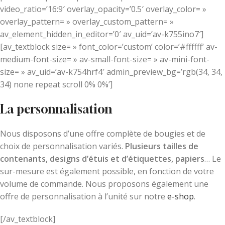
video_ratio=’16:9′ overlay_opacity=’0.5′ overlay_color= »
overlay_pattern= » overlay_custom_pattern= »
av_element_hidden_in_editor=’0′ av_uid=’av-k755ino7′]
[av_textblock size= » font_color=’custom’ color=’#ffffff’ av-
medium-font-size= » av-small-font-size= » av-mini-font-
size= » av_uid=’av-k754hrf4′ admin_preview_bg=’rgb(34, 34,
34) none repeat scroll 0% 0%’]
La personnalisation
Nous disposons d’une offre complète de bougies et de
choix de personnalisation variés.
Plusieurs tailles de
contenants, designs d’étuis et d’étiquettes, papiers
… Le
sur-mesure est également possible, en fonction de votre
volume de commande. Nous proposons également une
offre de personnalisation à l’unité sur notre
e-shop
.
[/av_textblock]