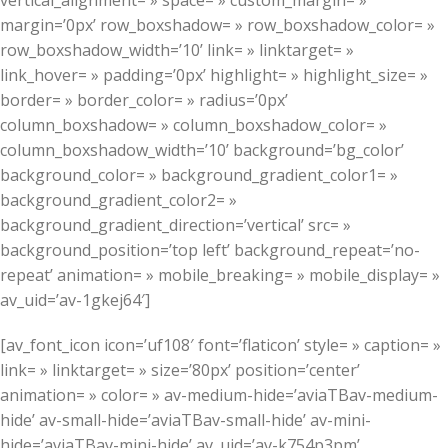
vertical_alignment= » space= » custom_margin= »
margin=’0px’ row_boxshadow= » row_boxshadow_color= »
row_boxshadow_width=’10’ link= » linktarget= »
link_hover= » padding=’0px’ highlight= » highlight_size= »
border= » border_color= » radius=’0px’
column_boxshadow= » column_boxshadow_color= »
column_boxshadow_width=’10’ background=’bg_color’
background_color= » background_gradient_color1= »
background_gradient_color2= »
background_gradient_direction=’vertical’ src= »
background_position=’top left’ background_repeat=’no-
repeat’ animation= » mobile_breaking= » mobile_display= »
av_uid=’av-1gkej64′]
[av_font_icon icon=’uf108′ font=’flaticon’ style= » caption= »
link= » linktarget= » size=’80px’ position=’center’
animation= » color= » av-medium-hide=’aviaTBav-medium-
hide’ av-small-hide=’aviaTBav-small-hide’ av-mini-
hide=’aviaTBav-mini-hide’ av_uid=’av-k754p3pm’