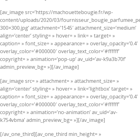
[av_image src=’https://machouettebougie.fr/wp-
content/uploads/2020/03/fournisseur_bougie_parfumee_p
300×300.jpg’ attachment=’1545′ attachment_size=’medium’
align=’center’ styling= » hover= » link= » target= »
caption= » font_size= » appearance= » overlay_opacity=’0.4′
overlay_color=’#000000′ overlay_text_color=’#ffffff’
copyright= » animation=’pop-up’ av_uid=’av-k9a3b70f’
admin_preview_bg= »][/av_image]
[av_image src= » attachment= » attachment_size= »
align=’center’ styling= » hover= » link=’lightbox’ target= »
caption= » font_size= » appearance= » overlay_opacity=’0.4′
overlay_color=’#000000′ overlay_text_color=’#ffffff’
copyright= » animation=’no-animation’ av_uid=’av-
k754vbma’ admin_preview_bg= »][/av_image]
[/av_one_third][av_one_third min_height= »