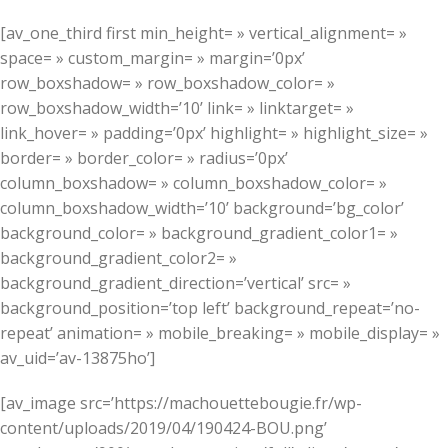
[av_one_third first min_height= » vertical_alignment= »
space= » custom_margin= » margin=’0px’
row_boxshadow= » row_boxshadow_color= »
row_boxshadow_width=’10’ link= » linktarget= »
link_hover= » padding=’0px’ highlight= » highlight_size= »
border= » border_color= » radius=’0px’
column_boxshadow= » column_boxshadow_color= »
column_boxshadow_width=’10’ background=’bg_color’
background_color= » background_gradient_color1= »
background_gradient_color2= »
background_gradient_direction=’vertical’ src= »
background_position=’top left’ background_repeat=’no-
repeat’ animation= » mobile_breaking= » mobile_display= »
av_uid=’av-13875ho’]
[av_image src=’https://machouettebougie.fr/wp-
content/uploads/2019/04/190424-BOU.png’