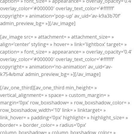
caption= » font_size= » appearance= » overlay_opacity=’0.4′
overlay_color=’#000000′ overlay_text_color=’#ffffff’
copyright= » animation=’pop-up’ av_uid=’av-k9a3b70f’
admin_preview_bg= »][/av_image]
[av_image src= » attachment= » attachment_size= »
align=’center’ styling= » hover= » link=’lightbox’ target= »
caption= » font_size= » appearance= » overlay_opacity=’0.4′
overlay_color=’#000000′ overlay_text_color=’#ffffff’
copyright= » animation=’no-animation’ av_uid=’av-
k754vbma’ admin_preview_bg= »][/av_image]
[/av_one_third][av_one_third min_height= »
vertical_alignment= » space= » custom_margin= »
margin=’0px’ row_boxshadow= » row_boxshadow_color= »
row_boxshadow_width=’10’ link= » linktarget= »
link_hover= » padding=’0px’ highlight= » highlight_size= »
border= » border_color= » radius=’0px’
column_boxshadow= » column_boxshadow_color= »