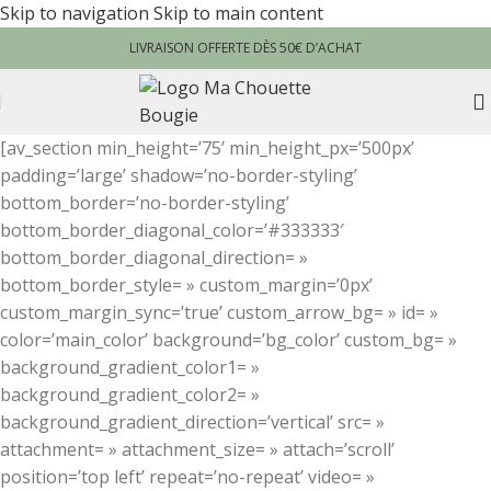
Skip to navigation
Skip to main content
LIVRAISON OFFERTE DÈS 50€ D’ACHAT
[av_section min_height=’75’ min_height_px=’500px’
padding=’large’ shadow=’no-border-styling’
bottom_border=’no-border-styling’
bottom_border_diagonal_color=’#333333′
bottom_border_diagonal_direction= »
bottom_border_style= » custom_margin=’0px’
custom_margin_sync=’true’ custom_arrow_bg= » id= »
color=’main_color’ background=’bg_color’ custom_bg= »
background_gradient_color1= »
background_gradient_color2= »
background_gradient_direction=’vertical’ src= »
attachment= » attachment_size= » attach=’scroll’
position=’top left’ repeat=’no-repeat’ video= »