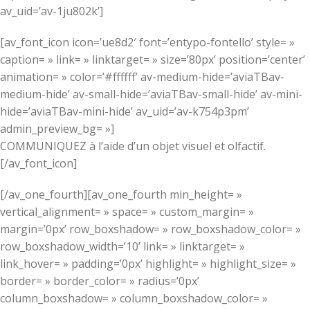
av_uid=’av-1ju802k’]
[av_font_icon icon=’ue8d2′ font=’entypo-fontello’ style= »
caption= » link= » linktarget= » size=’80px’ position=’center’
animation= » color=’#ffffff’ av-medium-hide=’aviaTBav-
medium-hide’ av-small-hide=’aviaTBav-small-hide’ av-mini-
hide=’aviaTBav-mini-hide’ av_uid=’av-k754p3pm’
admin_preview_bg= »]
COMMUNIQUEZ à l’aide d’un objet visuel et olfactif.
[/av_font_icon]
[/av_one_fourth][av_one_fourth min_height= »
vertical_alignment= » space= » custom_margin= »
margin=’0px’ row_boxshadow= » row_boxshadow_color= »
row_boxshadow_width=’10’ link= » linktarget= »
link_hover= » padding=’0px’ highlight= » highlight_size= »
border= » border_color= » radius=’0px’
column_boxshadow= » column_boxshadow_color= »