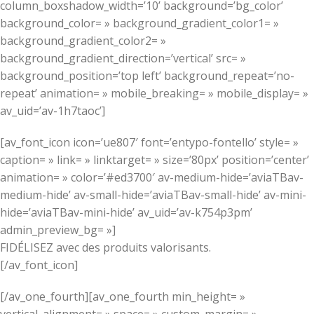
column_boxshadow_width=’10’ background=’bg_color’
background_color= » background_gradient_color1= »
background_gradient_color2= »
background_gradient_direction=’vertical’ src= »
background_position=’top left’ background_repeat=’no-
repeat’ animation= » mobile_breaking= » mobile_display= »
av_uid=’av-1h7taoc’]
[av_font_icon icon=’ue807′ font=’entypo-fontello’ style= »
caption= » link= » linktarget= » size=’80px’ position=’center’
animation= » color=’#ed3700′ av-medium-hide=’aviaTBav-
medium-hide’ av-small-hide=’aviaTBav-small-hide’ av-mini-
hide=’aviaTBav-mini-hide’ av_uid=’av-k754p3pm’
admin_preview_bg= »]
FIDÉLISEZ avec des produits valorisants.
[/av_font_icon]
[/av_one_fourth][av_one_fourth min_height= »