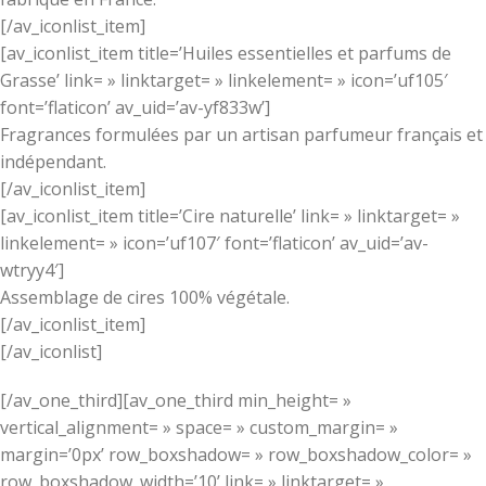
[/av_iconlist_item]
[av_iconlist_item title=’Huiles essentielles et parfums de
Grasse’ link= » linktarget= » linkelement= » icon=’uf105′
font=’flaticon’ av_uid=’av-yf833w’]
Fragrances formulées par un artisan parfumeur français et
indépendant.
[/av_iconlist_item]
[av_iconlist_item title=’Cire naturelle’ link= » linktarget= »
linkelement= » icon=’uf107′ font=’flaticon’ av_uid=’av-
wtryy4′]
Assemblage de cires 100% végétale.
[/av_iconlist_item]
[/av_iconlist]
[/av_one_third][av_one_third min_height= »
vertical_alignment= » space= » custom_margin= »
margin=’0px’ row_boxshadow= » row_boxshadow_color= »
row_boxshadow_width=’10’ link= » linktarget= »