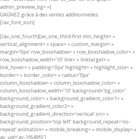
admin_preview_bg= »]
GAGNEZ grâce à des ventes additionnelles.
[/av_font_icon]
[/av_one_fourth][av_one_third first min_height= »
vertical_alignment= » space= » custom_margin= »
margin=’0px’ row_boxshadow= » row_boxshadow_color= »
row_boxshadow_width=’10’ link= » linktarget= »
link_hover= » padding=’0px’ highlight= » highlight_size= »
border= » border_color= » radius=’0px’
column_boxshadow= » column_boxshadow_color= »
column_boxshadow_width=’10’ background=’bg_color’
background_color= » background_gradient_color1= »
background_gradient_color2= »
background_gradient_direction=’vertical’ src= »
background_position=’top left’ background_repeat=’no-
repeat’ animation= » mobile_breaking= » mobile_display= »
av_uid=’av-1f649f0′]