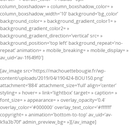
column_boxshadow= » column_boxshadow_color= »
column_boxshadow_width=’10’ background=’bg_color’
background_color= » background_gradient_color1= »
background_gradient_color2= »
background_gradient_direction=’vertical’ src= »
background_position=’top left’ background_repeat=’no-
repeat’ animation= » mobile_breaking= » mobile_display= »
av_uid=’av-1f649f0′]
[av_image src=’https://machouettebougie.fr/wp-
content/uploads/2019/04/190424-BOU150.png’
attachment=’884′ attachment_size=’full’ align=’center’
styling= » hover= » link=’lightbox’ target= » caption= »
font_size= » appearance= » overlay_opacity=’0.4′
overlay_color=’#000000′ overlay_text_color=’#ffffff’
copyright= » animation=’bottom-to-top’ av_uid=’av-
k9a3b70f’ admin_preview_bg= »][/av_image]