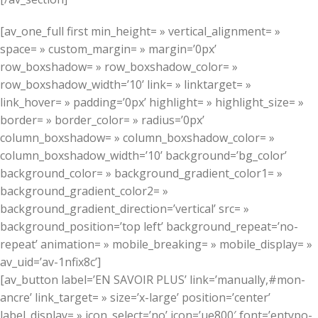
[av_one_full first min_height= » vertical_alignment= »
space= » custom_margin= » margin=’0px’
row_boxshadow= » row_boxshadow_color= »
row_boxshadow_width=’10’ link= » linktarget= »
link_hover= » padding=’0px’ highlight= » highlight_size= »
border= » border_color= » radius=’0px’
column_boxshadow= » column_boxshadow_color= »
column_boxshadow_width=’10’ background=’bg_color’
background_color= » background_gradient_color1= »
background_gradient_color2= »
background_gradient_direction=’vertical’ src= »
background_position=’top left’ background_repeat=’no-
repeat’ animation= » mobile_breaking= » mobile_display= »
av_uid=’av-1nfix8c’]
[av_button label=’EN SAVOIR PLUS’ link=’manually,#mon-
ancre’ link_target= » size=’x-large’ position=’center’
label_display= » icon_select=’no’ icon=’ue800′ font=’entypo-