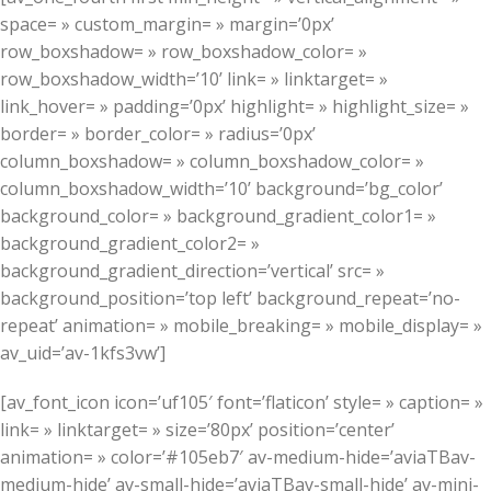
space= » custom_margin= » margin=’0px’
row_boxshadow= » row_boxshadow_color= »
row_boxshadow_width=’10’ link= » linktarget= »
link_hover= » padding=’0px’ highlight= » highlight_size= »
border= » border_color= » radius=’0px’
column_boxshadow= » column_boxshadow_color= »
column_boxshadow_width=’10’ background=’bg_color’
background_color= » background_gradient_color1= »
background_gradient_color2= »
background_gradient_direction=’vertical’ src= »
background_position=’top left’ background_repeat=’no-
repeat’ animation= » mobile_breaking= » mobile_display= »
av_uid=’av-1kfs3vw’]
[av_font_icon icon=’uf105′ font=’flaticon’ style= » caption= »
link= » linktarget= » size=’80px’ position=’center’
animation= » color=’#105eb7′ av-medium-hide=’aviaTBav-
medium-hide’ av-small-hide=’aviaTBav-small-hide’ av-mini-