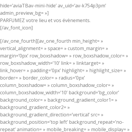
hide=’aviaTBav-mini-hide’ av_uid=’av-k754p3pm’
admin_preview_bg= »]
PARFUMEZ votre lieu et vos évènements.
[/av_font_icon]
[/av_one_fourth][av_one_fourth min_height= »
vertical_alignment= » space= » custom_margin= »
margin=’0px’ row_boxshadow= » row_boxshadow_color= »
row_boxshadow_width=’10’ link= » linktarget= »
link_hover= » padding=’0px’ highlight= » highlight_size= »
border= » border_color= » radius=’0px’
column_boxshadow= » column_boxshadow_color= »
column_boxshadow_width=’10’ background=’bg_color’
background_color= » background_gradient_color1= »
background_gradient_color2= »
background_gradient_direction=’vertical’ src= »
background_position=’top left’ background_repeat=’no-
repeat’ animation= » mobile_breaking= » mobile_display= »