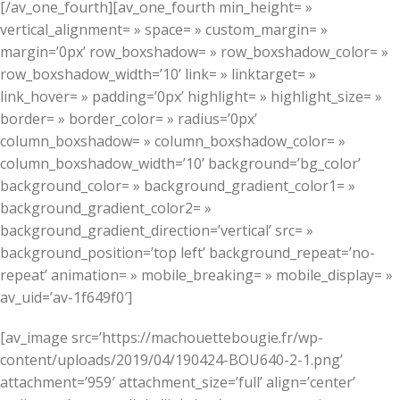
[/av_one_fourth][av_one_fourth min_height= »
vertical_alignment= » space= » custom_margin= »
margin=’0px’ row_boxshadow= » row_boxshadow_color= »
row_boxshadow_width=’10’ link= » linktarget= »
link_hover= » padding=’0px’ highlight= » highlight_size= »
border= » border_color= » radius=’0px’
column_boxshadow= » column_boxshadow_color= »
column_boxshadow_width=’10’ background=’bg_color’
background_color= » background_gradient_color1= »
background_gradient_color2= »
background_gradient_direction=’vertical’ src= »
background_position=’top left’ background_repeat=’no-
repeat’ animation= » mobile_breaking= » mobile_display= »
av_uid=’av-1f649f0′]
[av_image src=’https://machouettebougie.fr/wp-
content/uploads/2019/04/190424-BOU640-2-1.png’
attachment=’959′ attachment_size=’full’ align=’center’