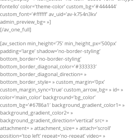
fontello’ color=’theme-color’ custom_bg=’#444444′
custom_font=’#ffffff’ av_uid=’av-k754n3kv’
admin_preview_bg= »]
[/av_one_full]
[av_section min_height=’75’ min_height_px=’500px’
padding=’large’ shadow=’no-border-styling’
bottom_border=’no-border-styling’
bottom_border_diagonal_color=’#333333′
bottom_border_diagonal_direction= »
bottom_border_style= » custom_margin=’0px’
custom_margin_sync=’true’ custom_arrow_bg= » id= »
color=’main_color’ background=’bg_color’
custom_bg=’#6786a1′ background_gradient_color1= »
background_gradient_color2= »
background_gradient_direction=’vertical’ src= »
attachment= » attachment_size= » attach=’scroll’
position=’top left’ repeat=’no-repeat’ video= »