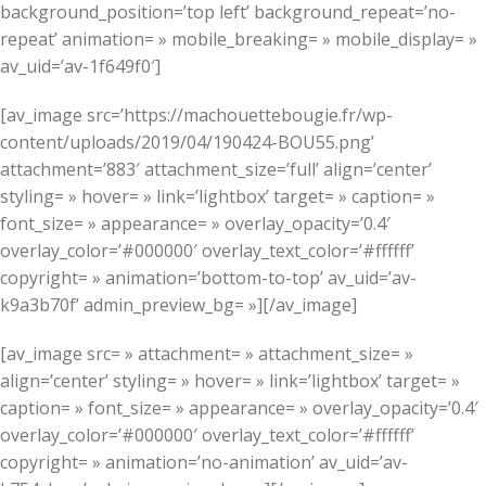
background_position=’top left’ background_repeat=’no-
repeat’ animation= » mobile_breaking= » mobile_display= »
av_uid=’av-1f649f0′]
[av_image src=’https://machouettebougie.fr/wp-
content/uploads/2019/04/190424-BOU55.png’
attachment=’883′ attachment_size=’full’ align=’center’
styling= » hover= » link=’lightbox’ target= » caption= »
font_size= » appearance= » overlay_opacity=’0.4′
overlay_color=’#000000′ overlay_text_color=’#ffffff’
copyright= » animation=’bottom-to-top’ av_uid=’av-
k9a3b70f’ admin_preview_bg= »][/av_image]
[av_image src= » attachment= » attachment_size= »
align=’center’ styling= » hover= » link=’lightbox’ target= »
caption= » font_size= » appearance= » overlay_opacity=’0.4′
overlay_color=’#000000′ overlay_text_color=’#ffffff’
copyright= » animation=’no-animation’ av_uid=’av-