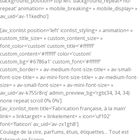
background_position=’top left’ background_repeat=’no-
repeat’ animation= » mobile_breaking= » mobile_display= »
av_uid=’av-11kedho’]
[av_iconlist position=’left’ iconlist_styling= » animation= »
custom_title_size= » custom_content_size= »
font_color=’custom’ custom_title=’#ffffff’
custom_content=’#ffffff’ color=’custom’
custom_bg=’#6786a1′ custom_font=’#ffffff’
custom_border= » av-medium-font-size-title= » av-small-
font-size-title= » av-mini-font-size-title= » av-medium-font-
size= » av-small-font-size= » av-mini-font-size= »
av_uid=’av-k755r8rq’ admin_preview_bg=’rgb(34, 34, 34)
none repeat scroll 0% 0%’]
[av_iconlist_item title=’Fabrication française, à la main’
link= » linktarget= » linkelement= » icon=’uf102′
font=’flaticon’ av_uid=’av-zx1gh8′]
Coulage de la cire, parfums, étuis, étiquettes… Tout est
fabriqué en France.