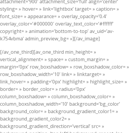
attachment=’900′ attachment_size=’full’ align=’center’
styling= » hover= » link=’lightbox’ target= » caption= »
font_size= » appearance= » overlay_opacity=’0.4′
overlay_color=’#000000′ overlay_text_color=’#ffffff’
copyright= » animation=’bottom-to-top’ av_uid=’av-
k754vbma’ admin_preview_bg= »][/av_image]
[/av_one_third][av_one_third min_height= »
vertical_alignment= » space= » custom_margin= »
margin=’0px’ row_boxshadow= » row_boxshadow_color= »
row_boxshadow_width=’10’ link= » linktarget= »
link_hover= » padding=’0px’ highlight= » highlight_size= »
border= » border_color= » radius=’0px’
column_boxshadow= » column_boxshadow_color= »
column_boxshadow_width=’10’ background=’bg_color’
background_color= » background_gradient_color1= »
background_gradient_color2= »
background_gradient_direction=’vertical’ src= »