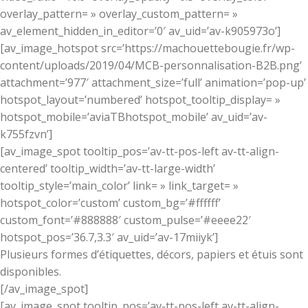
overlay_pattern= » overlay_custom_pattern= »
av_element_hidden_in_editor=’0′ av_uid=’av-k905973o’]
[av_image_hotspot src=’https://machouettebougie.fr/wp-
content/uploads/2019/04/MCB-personnalisation-B2B.png’
attachment=’977′ attachment_size=’full’ animation=’pop-up’
hotspot_layout=’numbered’ hotspot_tooltip_display= »
hotspot_mobile=’aviaTBhotspot_mobile’ av_uid=’av-
k755fzvn’]
[av_image_spot tooltip_pos=’av-tt-pos-left av-tt-align-
centered’ tooltip_width=’av-tt-large-width’
tooltip_style=’main_color’ link= » link_target= »
hotspot_color=’custom’ custom_bg=’#ffffff’
custom_font=’#888888′ custom_pulse=’#eeee22′
hotspot_pos=’36.7,3.3′ av_uid=’av-17miiyk’]
Plusieurs formes d’étiquettes, décors, papiers et étuis sont
disponibles.
[/av_image_spot]
[av_image_spot tooltip_pos=’av-tt-pos-left av-tt-align-