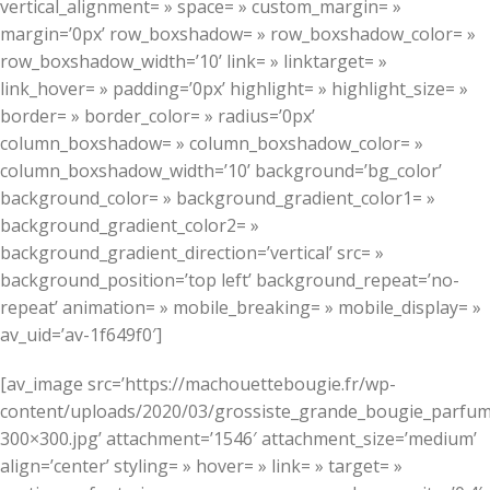
vertical_alignment= » space= » custom_margin= »
margin=’0px’ row_boxshadow= » row_boxshadow_color= »
row_boxshadow_width=’10’ link= » linktarget= »
link_hover= » padding=’0px’ highlight= » highlight_size= »
border= » border_color= » radius=’0px’
column_boxshadow= » column_boxshadow_color= »
column_boxshadow_width=’10’ background=’bg_color’
background_color= » background_gradient_color1= »
background_gradient_color2= »
background_gradient_direction=’vertical’ src= »
background_position=’top left’ background_repeat=’no-
repeat’ animation= » mobile_breaking= » mobile_display= »
av_uid=’av-1f649f0′]
[av_image src=’https://machouettebougie.fr/wp-
content/uploads/2020/03/grossiste_grande_bougie_parfu
300×300.jpg’ attachment=’1546′ attachment_size=’medium’
align=’center’ styling= » hover= » link= » target= »