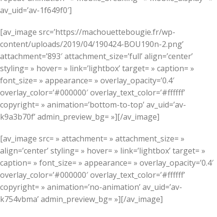
av_uid=’av-1f649f0′]
[av_image src=’https://machouettebougie.fr/wp-
content/uploads/2019/04/190424-BOU190n-2.png’
attachment=’893′ attachment_size=’full’ align=’center’
styling= » hover= » link=’lightbox’ target= » caption= »
font_size= » appearance= » overlay_opacity=’0.4′
overlay_color=’#000000′ overlay_text_color=’#ffffff’
copyright= » animation=’bottom-to-top’ av_uid=’av-
k9a3b70f’ admin_preview_bg= »][/av_image]
[av_image src= » attachment= » attachment_size= »
align=’center’ styling= » hover= » link=’lightbox’ target= »
caption= » font_size= » appearance= » overlay_opacity=’0.4′
overlay_color=’#000000′ overlay_text_color=’#ffffff’
copyright= » animation=’no-animation’ av_uid=’av-
k754vbma’ admin_preview_bg= »][/av_image]