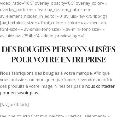
video_ratio=’16:9′ overlay_opacity=’0.5′ overlay_color= »
overlay_pattern= » overlay_custom_pattern= »
av_element_hidden_in_editor=’0′ av_uid=’av-k754bp4g’]
[av_textblock size= » font_color= » color= » av-medium-
font-size= » av-small-font-size= » av-mini-font-size= »
av_uid=’av-k754hrf4′ admin_preview_bg= »]
DES BOUGIES PERSONNALISÉES
POUR VOTRE ENTREPRISE
Nous fabriquons des bougies à votre marque
. Afin que
vous puissiez communiquer, parfumer, revendre ou offrir
des produits à votre image. N’hésitez pas à
nous contacter
pour en savoir plus.
[/av_textblock]
[av_one_fourth first min_height= » vertical_alignment= »