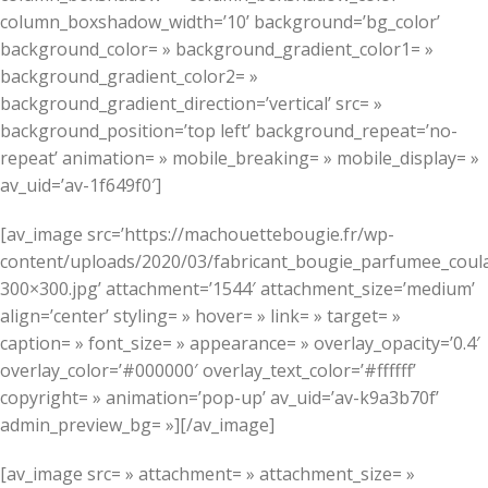
column_boxshadow_width=’10’ background=’bg_color’
background_color= » background_gradient_color1= »
background_gradient_color2= »
background_gradient_direction=’vertical’ src= »
background_position=’top left’ background_repeat=’no-
repeat’ animation= » mobile_breaking= » mobile_display= »
av_uid=’av-1f649f0′]
[av_image src=’https://machouettebougie.fr/wp-
content/uploads/2020/03/fabricant_bougie_parfumee_coul
300×300.jpg’ attachment=’1544′ attachment_size=’medium’
align=’center’ styling= » hover= » link= » target= »
caption= » font_size= » appearance= » overlay_opacity=’0.4′
overlay_color=’#000000′ overlay_text_color=’#ffffff’
copyright= » animation=’pop-up’ av_uid=’av-k9a3b70f’
admin_preview_bg= »][/av_image]
[av_image src= » attachment= » attachment_size= »