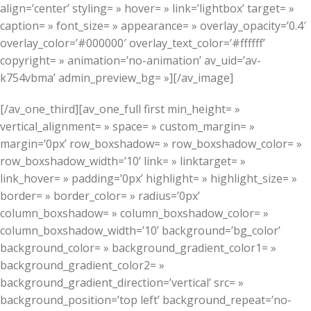
align=’center’ styling= » hover= » link=’lightbox’ target= »
caption= » font_size= » appearance= » overlay_opacity=’0.4′
overlay_color=’#000000′ overlay_text_color=’#ffffff’
copyright= » animation=’no-animation’ av_uid=’av-
k754vbma’ admin_preview_bg= »][/av_image]
[/av_one_third][av_one_full first min_height= »
vertical_alignment= » space= » custom_margin= »
margin=’0px’ row_boxshadow= » row_boxshadow_color= »
row_boxshadow_width=’10’ link= » linktarget= »
link_hover= » padding=’0px’ highlight= » highlight_size= »
border= » border_color= » radius=’0px’
column_boxshadow= » column_boxshadow_color= »
column_boxshadow_width=’10’ background=’bg_color’
background_color= » background_gradient_color1= »
background_gradient_color2= »
background_gradient_direction=’vertical’ src= »
background_position=’top left’ background_repeat=’no-