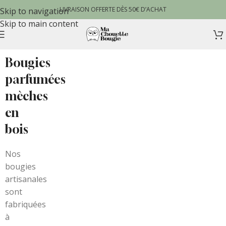
LIVRAISON OFFERTE DÈS 50€ D’ACHAT
Skip to navigation
Skip to main content
Bougies
parfumées
mèches
en
bois
Nos
bougies
artisanales
sont
fabriquées
à