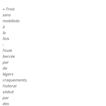
« Trois
sens
mobilisés
à
la
fois
:
l’ouïe
bercée
par
de
légers
craquements,
l’odorat
séduit
par
des