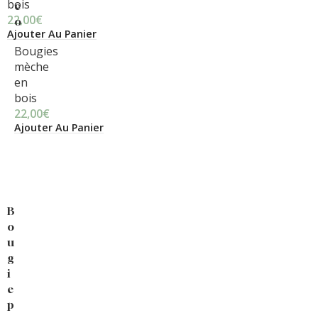
bois
c
22,00
€
o
Ajouter Au Panier
Bougies
mèche
en
bois
22,00
€
Ajouter Au Panier
B
o
u
g
i
e
p