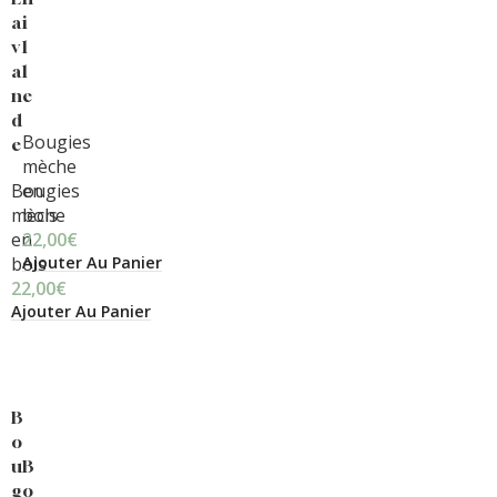
a
i
v
l
a
l
n
e
d
Bougies
e
mèche
Bougies
en
mèche
bois
en
22,00
€
Ajouter Au Panier
bois
22,00
€
Ajouter Au Panier
B
o
u
B
g
o