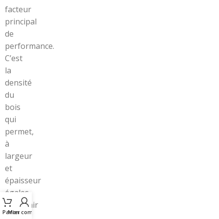
facteur
principal
de
performance.
C’est
la
densité
du
bois
qui
permet,
à
largeur
et
épaisseur
égales,
d’obtenir
Panier
Mon compte
une