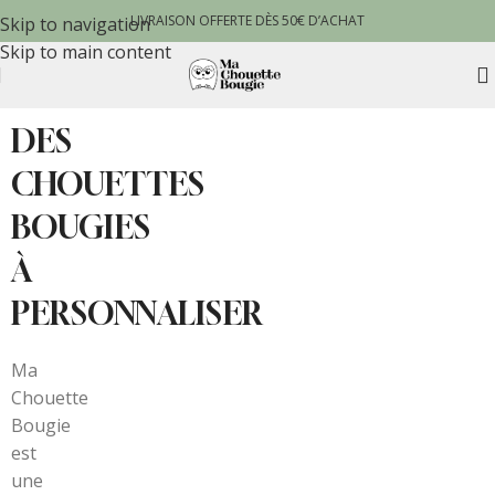
LIVRAISON OFFERTE DÈS 50€ D’ACHAT
Skip to navigation
Skip to main content
DES
CHOUETTES
BOUGIES
À
PERSONNALISER
Ma
Chouette
Bougie
est
une