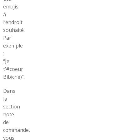
émojis
à
l’endroit
souhaité.
Par
exemple
:
“Je
t’#coeur
Bibiche)”.
Dans
la
section
note
de
commande,
vous