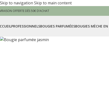
Skip to navigation
Skip to main content
IVRAISON OFFERTE DÈS 50€ D’ACHAT
CCUEIL
PROFESSIONNELS
BOUGIES PARFUMÉES
BOUGIES MÈCHE EN 